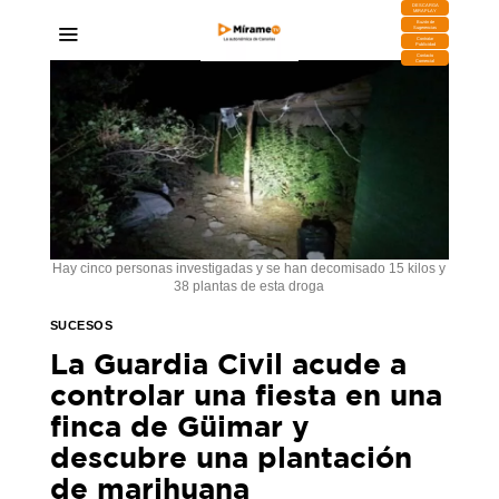
DESCARGA
MIRAPLAY
Buzón de
Sugerencias
Contratar
Publicidad
Contacto
Comercial
Hay cinco personas investigadas y se han decomisado 15 kilos y
38 plantas de esta droga
SUCESOS
La Guardia Civil acude a
controlar una fiesta en una
finca de Güimar y
descubre una plantación
de marihuana