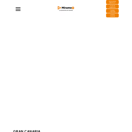
DESCARGA
MIRAPLAY
Buzón de
Sugerencias
Contratar
Publicidad
Contacto
Comercial
GRAN CANARIA