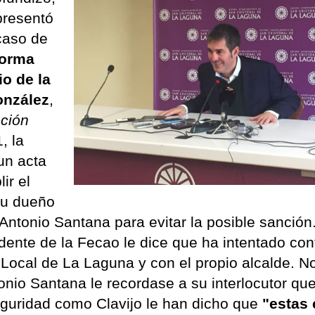
presentó
 caso de
forma
io de la
onzález
,
ción
, la
un acta
ir el
 su dueño
Antonio Santana para evitar la posible sanción
dente de la Fecao le dice que ha intentado con
ía Local de La Laguna y con el propio alcalde. N
tonio Santana le recordase a su interlocutor que
guridad como Clavijo le han dicho que
"estas