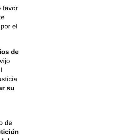
e favor
te
por el
ios de
vijo
l
sticia
ar su
s
o de
tición