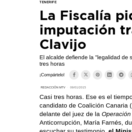
TENERIFE
La Fiscalía p
imputación tr
Clavijo
El alcalde defiende la "legalidad de
tres horas
¡Compártelo!
REDACCIÓN MTV
09/01/2015
Casi tres horas. Ese es el tiem
candidato de Coalición Canaria 
delante del juez de la
Operación
Anticorrupción, María Farnés, du
escuchar su testimonio,
el Mini