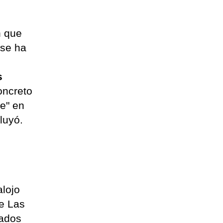
n que
 se ha
s
oncreto
e" en
cluyó.
alojo
de Las
nados