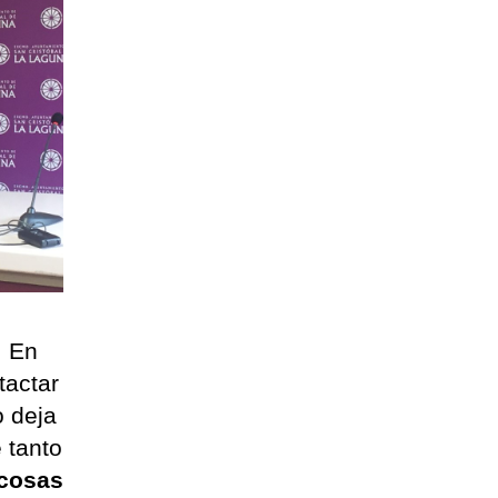
. En
tactar
o deja
 tanto
 cosas