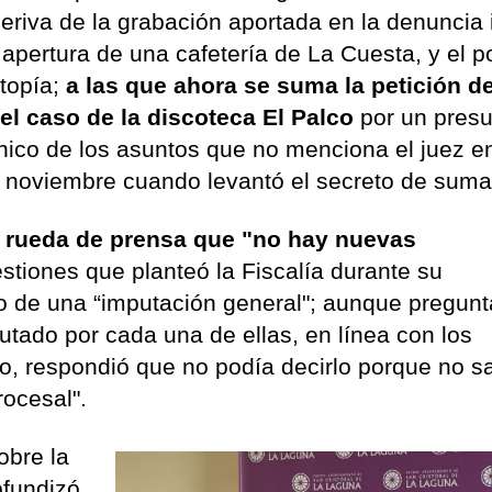
eriva de la grabación aportada en la denuncia i
 apertura de una cafetería de La Cuesta, y el p
Utopía;
a las que ahora se suma la petición de
el caso de la discoteca El Palco
por un pres
 único de los asuntos que no menciona el juez e
 noviembre cuando levantó el secreto de suma
a rueda de prensa que "no hay nuevas
estiones que planteó la Fiscalía durante su
o de una “imputación general"; aunque pregunt
utado por cada una de ellas, en línea con los
co, respondió que no podía decirlo porque no s
rocesal".
obre la
ofundizó,