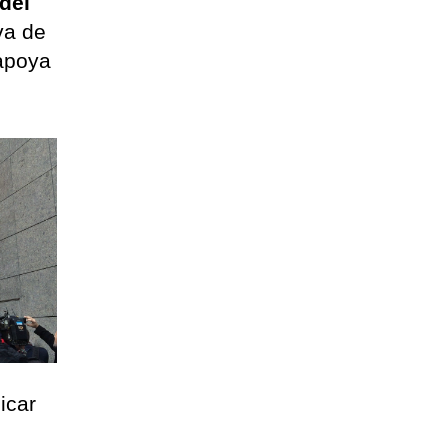
del
va de
 apoya
icar