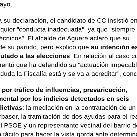
mayo.
a su declaración, el candidato de CC insistió e
quier "conducta inadecuada", ya que “siempre
écnicos”. El alcalde de Aguere aclaró que su
de su partido, pero explicó que
su intención e
utado a las elecciones
. En relación al caso c
mentó que ha defendido su "actuación impecabl
 duda la Fiscalía está y se va a acreditar”, con
por tráfico de influencias, prevaricación,
ental por los indicios detectados en seis
ictivas
: la mediación en la contratación de un
rbaser, la tramitación de dos ayudas para el re
l PSOE y un representante vecinal del barrio 
tácito para hacer la vista gorda ante determi