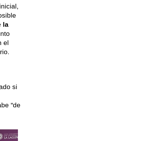
nicial,
osible
 la
unto
n el
rio.
ado si
abe "de