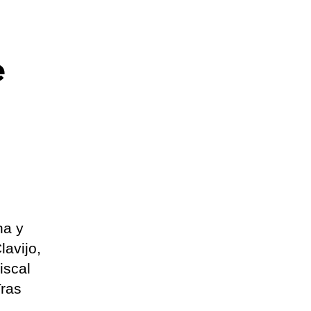
e
na y
lavijo,
iscal
Tras