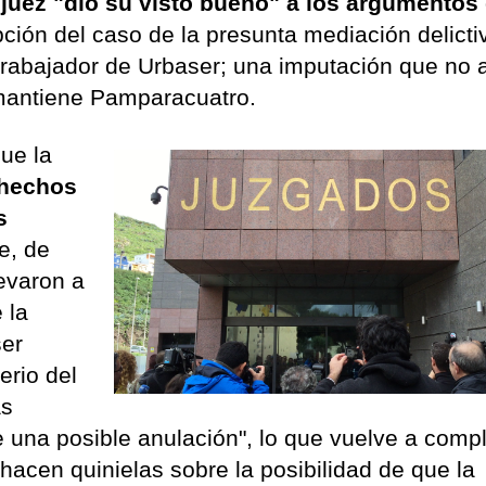
l juez "dio su visto bueno" a los argumentos 
pción del caso de la presunta mediación delicti
 trabajador de Urbaser; una imputación que no
mantiene Pamparacuatro.
ue la
 hechos
s
ue, de
levaron a
 la
ser
erio del
as
 una posible anulación", lo que vuelve a compl
hacen quinielas sobre la posibilidad de que la