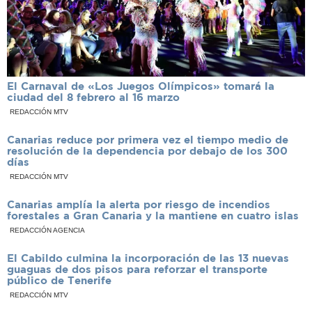
El Carnaval de «Los Juegos Olímpicos» tomará la
ciudad del 8 febrero al 16 marzo
REDACCIÓN MTV
Canarias reduce por primera vez el tiempo medio de
resolución de la dependencia por debajo de los 300
días
REDACCIÓN MTV
Canarias amplía la alerta por riesgo de incendios
forestales a Gran Canaria y la mantiene en cuatro islas
REDACCIÓN AGENCIA
El Cabildo culmina la incorporación de las 13 nuevas
guaguas de dos pisos para reforzar el transporte
público de Tenerife
REDACCIÓN MTV