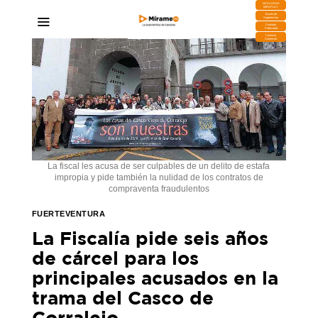
DESCARGA
MIRAPLAY
Buzón de
Sugerencias
Contratar
Publicidad
Contacto
Comercial
La fiscal les acusa de ser culpables de un delito de estafa
impropia y pide también la nulidad de los contratos de
compraventa fraudulentos
FUERTEVENTURA
La Fiscalía pide seis años
de cárcel para los
principales acusados en la
trama del Casco de
Corralejo