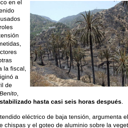
co en el
tenido
cusados
roles
tensión
metidas,
ctores
otras
 la fiscal,
iginó a
il de
Benito
,
estabilizado hasta casi seis horas después
.
 tendido eléctrico de baja tensión, argumenta e
de chispas y el goteo de aluminio sobre la vege