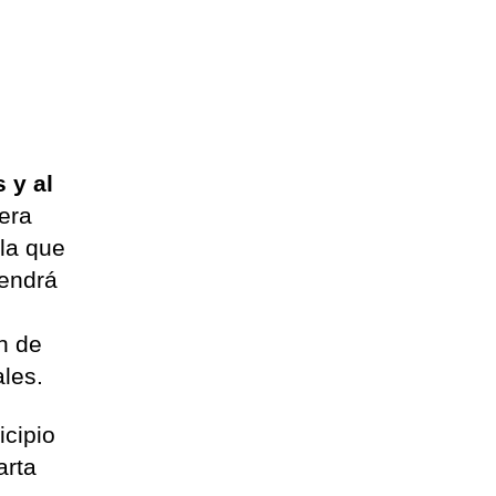
 y al
dera
la que
tendrá
ón de
ales.
icipio
arta