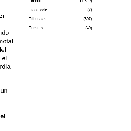
Tenerife
1.529
Transporte
7
er
Tribunales
307
Turismo
40
ando
metal
del
 el
rdia
 un
el
.