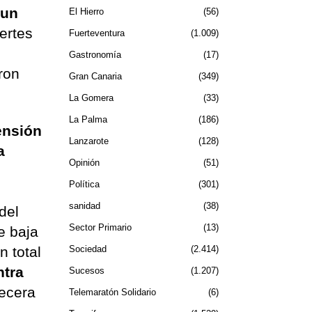
a
un
El Hierro
56
uertes
Fuerteventura
1.009
Gastronomía
17
ron
Gran Canaria
349
La Gomera
33
La Palma
186
ensión
Lanzarote
128
a
Opinión
51
Política
301
sanidad
38
del
Sector Primario
13
e baja
n total
Sociedad
2.414
ntra
Sucesos
1.207
becera
Telemaratón Solidario
6