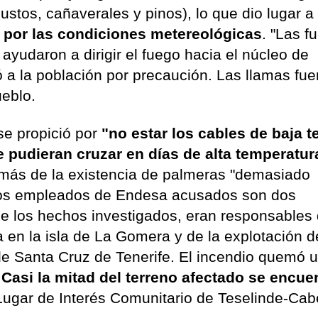
stos, cañaverales y pinos), lo que dio lugar 
o por las condiciones metereológicas
. "Las f
 ayudaron a dirigir el fuego hacia el núcleo de
 a la población por precaución. Las llamas fue
ueblo.
se propició por
"no estar los cables de baja t
 pudieran cruzar en días de alta temperatur
más de la existencia de palmeras "demasiado
. Los empleados de Endesa acusados son dos
e los hechos investigados, eran responsables 
a en la isla de La Gomera y de la explotación d
de Santa Cruz de Tenerife. El incendio quemó u
.
Casi la mitad del terreno afectado se encue
 Lugar de Interés Comunitario de Teselinde-Ca