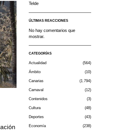
Telde
ÚLTIMAS REACCIONES
No hay comentarios que
mostrar.
CATEGORÍAS
Actualidad
564
Ámbito
10
Canarias
1.794
Carnaval
12
Contenidos
3
Cultura
48
Deportes
43
l
tación
Economía
238