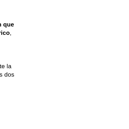
n que
rico
,
e la
os dos