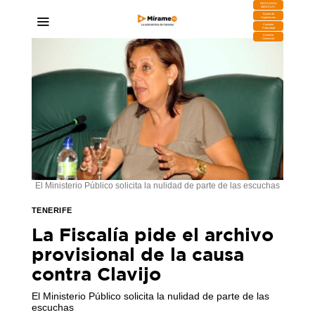
DESCARGA
MIRAPLAY
Buzón de
Sugerencias
Contratar
Publicidad
Contacto
Comercial
El Ministerio Público solicita la nulidad de parte de las escuchas
TENERIFE
La Fiscalía pide el archivo
provisional de la causa
contra Clavijo
El Ministerio Público solicita la nulidad de parte de las
escuchas