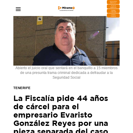
DESCARGA
MIRAPLAY
Buzón de
Sugerencias
Contratar
Publicidad
Contacto
Comercial
Abierto el juicio oral que sentará en el banquillo a 15 miembros
de una presunta trama criminal dedicada a defraudar a la
Seguridad Social
TENERIFE
La Fiscalía pide 44 años
de cárcel para el
empresario Evaristo
González Reyes por una
pieza separada del caso