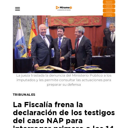
DESCARGA
MIRAPLAY
Buzón de
Sugerencias
Contratar
Publicidad
Contacto
Comercial
La jueza traslada la denuncia del Ministerio Público a los
imputados y les permite consultar las actuaciones para
preparar su defensa
TRIBUNALES
La Fiscalía frena la
declaración de los testigos
del caso NAP para