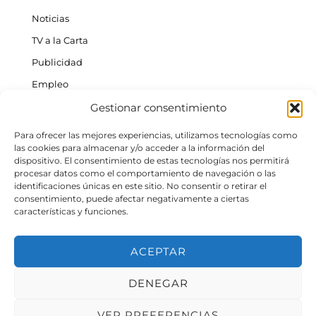
Noticias
TV a la Carta
Publicidad
Empleo
Gestionar consentimiento
ACTUALIDAD INSULAR
Tenerife
Para ofrecer las mejores experiencias, utilizamos tecnologías como
las cookies para almacenar y/o acceder a la información del
Gran Canaria
dispositivo. El consentimiento de estas tecnologías nos permitirá
procesar datos como el comportamiento de navegación o las
La Palma
identificaciones únicas en este sitio. No consentir o retirar el
Fuerteventura
consentimiento, puede afectar negativamente a ciertas
características y funciones.
La Gomera
Lanzarote
ACEPTAR
El Hierro
DENEGAR
©
2026
- Mírame TV | Desarrollado por
angel2cabrera.com
para Grupo
MiraMedia
VER PREFERENCIAS