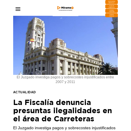
DESCARGA
MIRAPLAY
Buzón de
Sugerencias
Contratar
Publicidad
Contacto
Comercial
El Juzgado investiga pagos y sobrecostes injustificados entre
2007 y 2011
ACTUALIDAD
La Fiscalía denuncia
presuntas ilegalidades en
el área de Carreteras
El Juzgado investiga pagos y sobrecostes injustificados