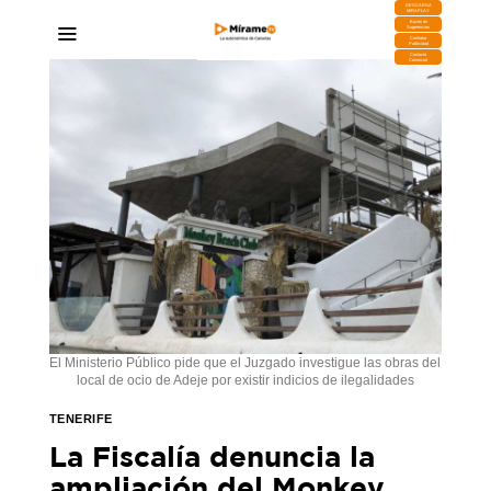
DESCARGA
MIRAPLAY
Buzón de
Sugerencias
Contratar
Publicidad
Contacto
Comercial
El Ministerio Público pide que el Juzgado investigue las obras del
local de ocio de Adeje por existir indicios de ilegalidades
TENERIFE
La Fiscalía denuncia la
ampliación del Monkey