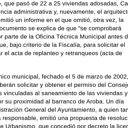
co, que pasó de 22 a 25 viviendas adosadas, Ca
cencia administrativa y, nuevamente, el arquitec
mitió un informe en el que omitió, otra vez, la
 documento se explica de que "se comprobará
or parte de la Oficina Técnica Municipal antes 
 bajo criterio de la Fiscalía, para solicitar el
ar el acta de replanteo y retranqueos (acta de
nico municipal, fechado el 5 de marzo de 2002
erán solicitar y obtener el permiso del Consej
s vinculadas al saneamiento de las viviendas y
or su proximidad al barranco de Aroba. Un día
istración General del Ayuntamiento, a quien t
a responsable, emitió una propuesta de resoluc
e Urbanismo, que concedió por decreto la licen