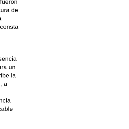
 fueron
tura de
a
 consta
asencia
ara un
ibe la
, a
n
ncia
cable