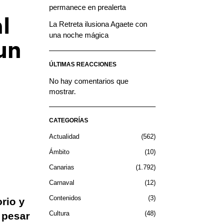
permanece en prealerta
l
La Retreta ilusiona Agaete con
una noche mágica
un
ÚLTIMAS REACCIONES
No hay comentarios que
mostrar.
CATEGORÍAS
Actualidad
562
Ámbito
10
Canarias
1.792
Carnaval
12
Contenidos
3
rio y
Cultura
48
 pesar