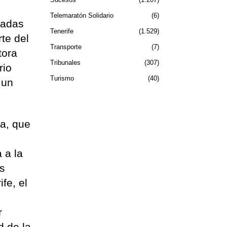
Telemaratón Solidario
6
ladas
Tenerife
1.529
te del
Transporte
7
tora
Tribunales
307
rio
Turismo
40
 un
ca, que
 a la
is
fe, el
r
d de la