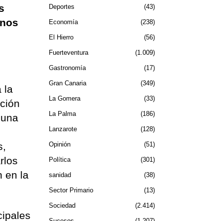
s
Deportes
43
enos
Economía
238
El Hierro
56
Fuerteventura
1.009
Gastronomía
17
Gran Canaria
349
 la
La Gomera
33
ación
La Palma
186
 una
Lanzarote
128
s,
Opinión
51
rlos
Política
301
n en la
sanidad
38
Sector Primario
13
Sociedad
2.414
cipales
Sucesos
1.207