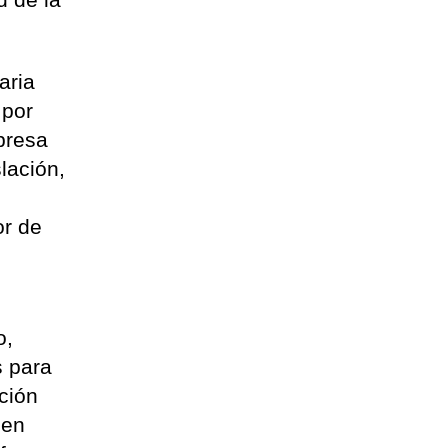
aria
 por
presa
lación,
a
or de
o,
s para
ción
 en