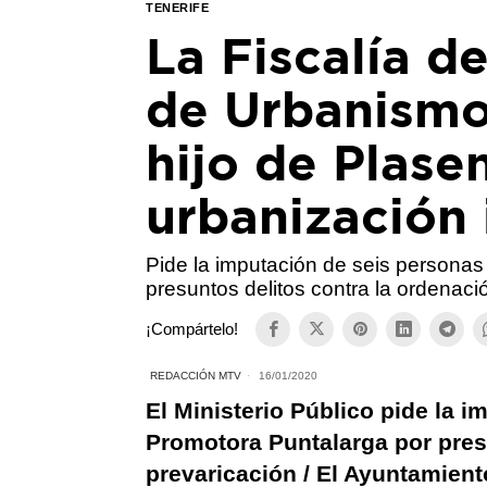
TENERIFE
La Fiscalía d
de Urbanismo
hijo de Plase
urbanización 
Pide la imputación de seis personas
presuntos delitos contra la ordenación
¡Compártelo!
REDACCIÓN MTV
16/01/2020
El Ministerio Público pide la 
Promotora Puntalarga por presu
prevaricación / El Ayuntamient