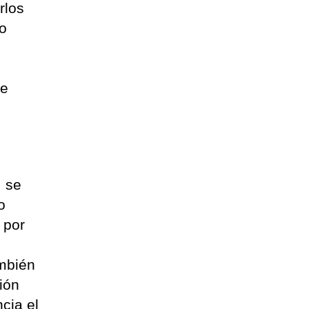
rlos
to
de
, se
o
 por
ambién
ión
cia el