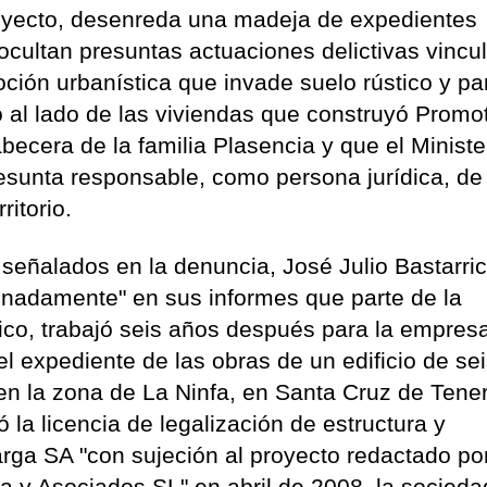
proyecto, desenreda una madeja de expedientes
 ocultan presuntas actuaciones delictivas vincu
ción urbanística que invade suelo rústico y par
o al lado de las viviendas que construyó Promo
ecera de la familia Plasencia y que el Ministe
sunta responsable, como persona jurídica, de
ritorio.
señalados en la denuncia, José Julio Bastarri
ionadamente" en sus informes que parte de la
ico, trabajó seis años después para la empresa
l expediente de las obras de un edificio de se
en la zona de La Ninfa, en Santa Cruz de Teneri
 la licencia de legalización de estructura y
rga SA "con sujeción al proyecto redactado po
ca y Asociados SL" en abril de 2008, la socieda