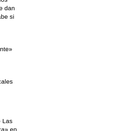
se dan
be si
unte»
cales
e Las
ca» en