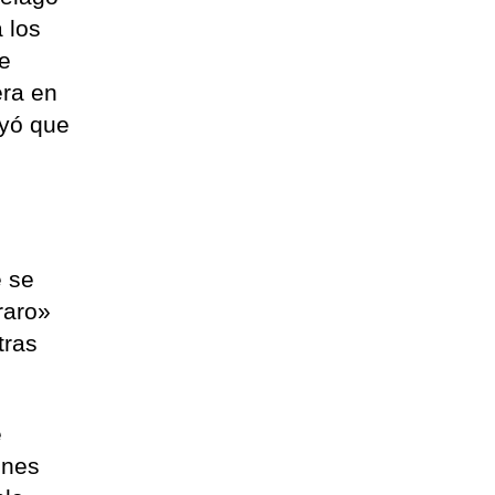
 los
de
era en
ayó que
o
e se
raro»
tras
e
ones