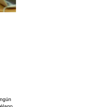
ingún
iélago