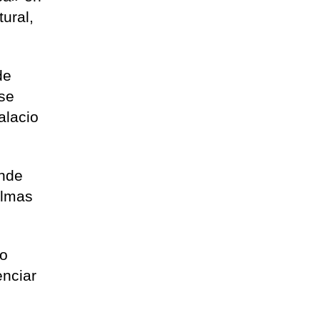
tural,
de
 se
alacio
onde
almas
do
enciar