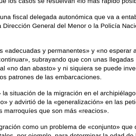
ue los casos se resuelvan «lo más rápido posi
una fiscal delegada autonómica que va a enta
 Dirección General del Menor o la Policía Naci
nes «adecuadas y permanentes» y «no esperar 
continuar», subrayando que con unas llegadas 
nal «no dan abasto» y ni siquiera se puede inve
 los patrones de las embarcaciones.
a situación de la migración en el archipiélag
o» y advirtió de la «generalización» en las pet
tes marroquíes que son más «reacios».
igración como un problema de «conjunto» que 
ales, por ejemplo, para determinar la edad de 