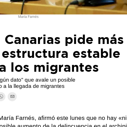
María Farnés
e Canarias pide más
estructura estable
a los migrantes
gún dato" que avale un posible
o a la llegada de migrantes
 María Farnés, afirmó este lunes que no hay «n
posible aumento de la delincuencia en el archip