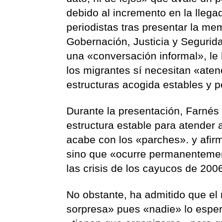
debido al incremento en la llega
periodistas tras presentar la me
Gobernación, Justicia y Segurida
una «conversación informal», le
los migrantes sí necesitan «at
estructuras acogida estables y p
Durante la presentación, Farnés
estructura estable para atender 
acabe con los «parches». y afir
sino que «ocurre permanentement
las crisis de los cayucos de 200
No obstante, ha admitido que el
sorpresa» pues «nadie» lo espera