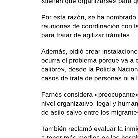
«tienen que organizarse» para q
Por esta razón, se ha nombrado 
reuniones de coordinación con la
para tratar de agilizar trámites.
Además, pidió crear instalacio
ocurra el problema porque va a 
calibre», desde la Policía Nacio
casos de trata de personas ni a
Farnés considera «preocupante» l
nivel organizativo, legal y human
de asilo salvo entre los migran
También reclamó evaluar la inm
a tener más medios en los hospit