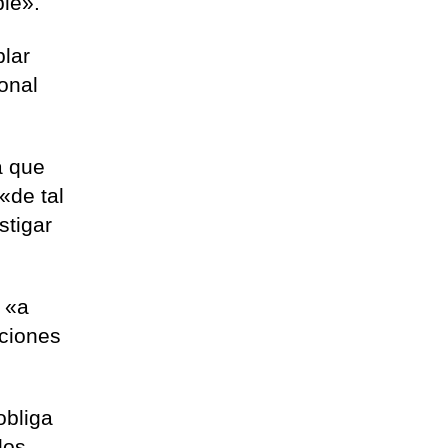
ble».
blar
onal
a que
«de tal
stigar
o «a
iciones
obliga
los