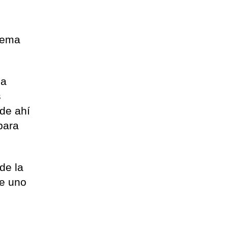
stema
la
s
 de ahí
para
de la
de uno