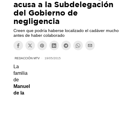
acusa a la Subdelegación
del Gobierno de
negligencia
Creen que podría haberse localizado el cadáver mucho
antes de haber colaborado
REDACCIÓN MTV
19/05/2015
La
familia
de
Manuel
de la