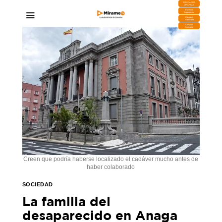
DESCARGA
MIRAPLAY
Buzón de
Sugerencias
Contratar
Publicidad
Contacto
Comercial
Creen que podría haberse localizado el cadáver mucho antes de
haber colaborado
SOCIEDAD
La familia del
desaparecido en Anaga