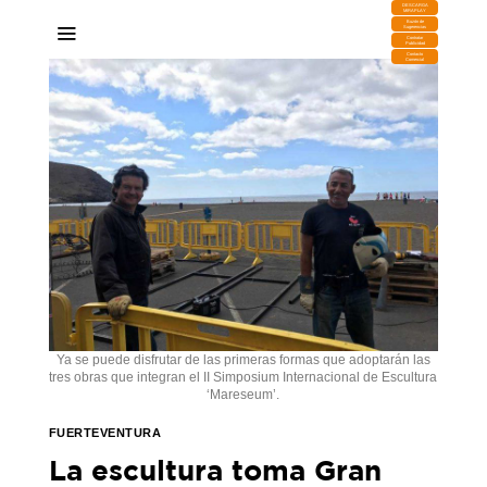
DESCARGA
MIRAPLAY
Buzón de
Sugerencias
Contratar
Publicidad
Contacto
Comercial
Ya se puede disfrutar de las primeras formas que adoptarán las
tres obras que integran el II Simposium Internacional de Escultura
‘Mareseum’.
FUERTEVENTURA
La escultura toma Gran