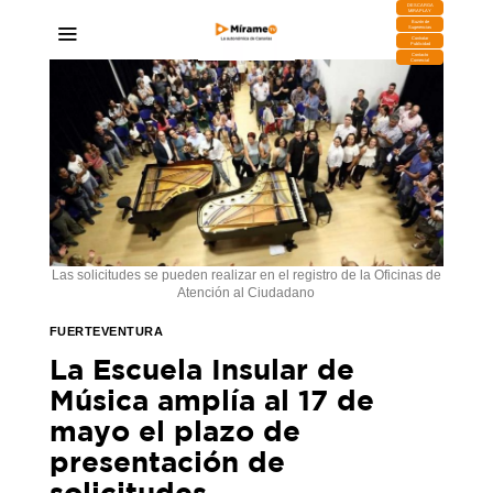
DESCARGA
MIRAPLAY
Buzón de
Sugerencias
Contratar
Publicidad
Contacto
Comercial
Las solicitudes se pueden realizar en el registro de la Oficinas de
Atención al Ciudadano
FUERTEVENTURA
La Escuela Insular de
Música amplía al 17 de
mayo el plazo de
presentación de
solicitudes