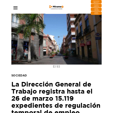
DESCARGA
MIRAPLAY
Buzón de
Sugerencias
Contratar
Publicidad
Contacto
Comercial
El 93
SOCIEDAD
La Dirección General de
Trabajo registra hasta el
26 de marzo 15.119
expedientes de regulación
temporal de empleo