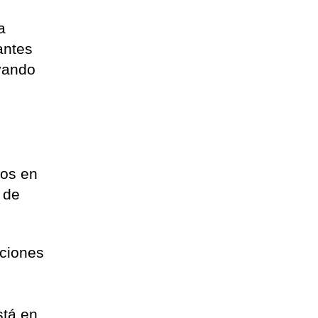
a
antes
evando
dos en
 de
uciones
stá en