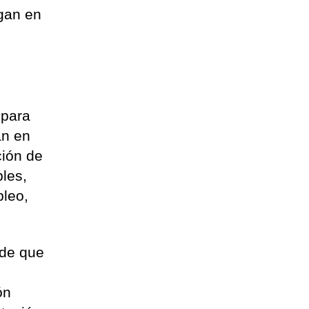
egan en
 para
an en
ción de
les,
pleo,
ede que
ón