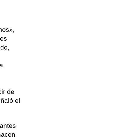
nos»,
 es
odo,
la
ir de
ñaló el
rantes
 hacen