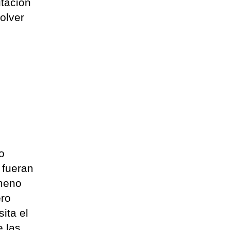
utación
olver
o
 fueran
ómeno
ero
ita el
e las