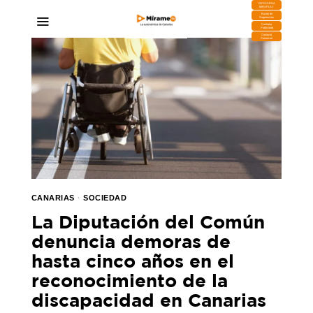
DESCARGA
MIRAPLAY
Buzón de
Sugerencias
Contratar
Publicidad
Contacto
Comercial
CANARIAS
·
SOCIEDAD
La Diputación del Común
denuncia demoras de
hasta cinco años en el
reconocimiento de la
discapacidad en Canarias