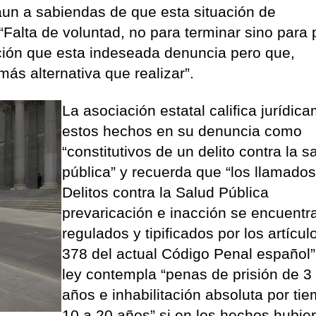
aun a sabiendas de que esta situación de
Falta de voluntad, no para terminar sino para p
pción que esta indeseada denuncia pero que,
ás alternativa que realizar”.
La asociación estatal califica jurídic
estos hechos en su denuncia como
“constitutivos de un delito contra la s
pública” y recuerda que “los llamado
Delitos contra la Salud Pública
prevaricación e inacción se encuentr
regulados y tipificados por los artícul
378 del actual Código Penal español”
ley contempla “penas de prisión de 3
años e inhabilitación absoluta por ti
10 a 20 años” si en los hechos hubie