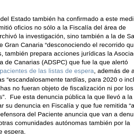
al del Estado también ha confirmado a este med
itió oficios no sólo a la Fiscalía del área de
chivó la investigación, sino también a la de S
e Gran Canaria “desconociendo el recorrido q
, también prepara acciones jurídicas la Asocia
a de Canarias (ADSPC) que fue la que alertó
pacientes de las listas de espera
, además de a
has “escandalosamente tardías, para 2020 o inc
as no fueran objeto de fiscalización ni por los
s”. Fue esta denuncia pública la que llevó a la
r su denuncia en Fiscalía y que fue remitida “a
 Defensora del Paciente anuncia que van a denu
e otras comunidades autónomas también por la
de espera.