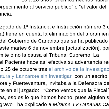
pecimiento al servicio público” o “el valor del
enuncia.
zgado de 1ª Instancia e Instrucción número 3 
a) tiene en cuenta la eliminación del aforamien
del Gobierno de Canarias que se ha publicado 
 este martes 6 de noviembre [actualización], por
emite o no la causa al Tribunal Supremo. La
el Paciente hace así efectiva su advertencia re
o 25 de octubre tras
el archivo de la investiga
tura y Lanzarote sin investigar
con un escrito 
ote y Fuerteventura, invitaba a la Defensora de
nte en el juzgado: “Como vemos que la Fiscal
ales, eso es lo que hemos hecho, pues alguien s
grave”, ha explicado a
Mírame TV Canarias
Ca