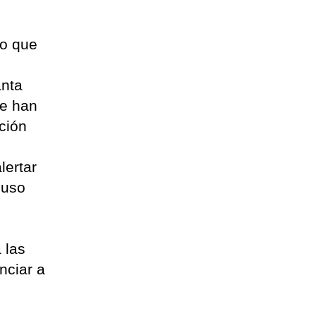
io que
anta
ue han
ción
lertar
luso
 las
nciar a