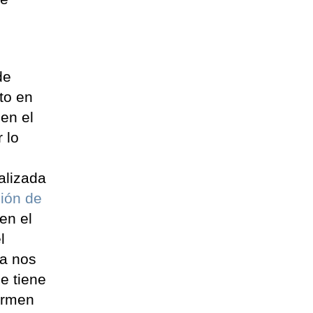
de
to en
en el
 lo
alizada
ción de
en el
l
ía nos
e tiene
rmen