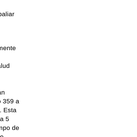
aliar
amente
alud
s
an
o 359 a
. Esta
 a 5
empo de
re