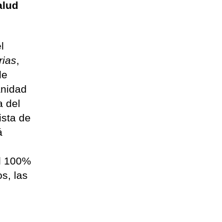
alud
l
rias
,
de
anidad
a del
ista de
á
el 100%
s, las