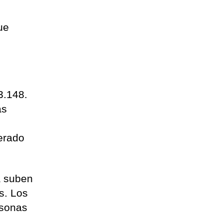
ue
3.148.
as
erado
a suben
s. Los
rsonas