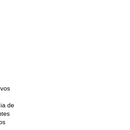
tivos
ia de
ntes
os