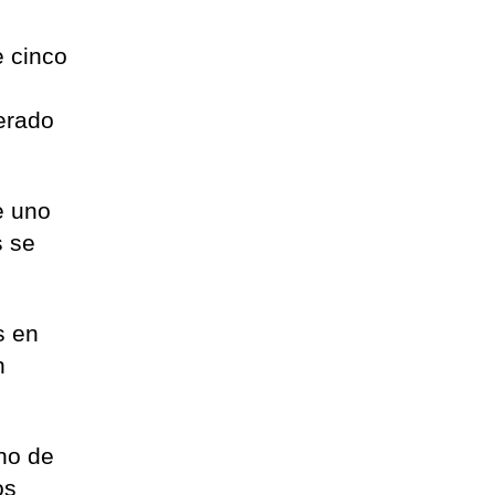
e cinco
erado
e uno
s se
s en
n
no de
os