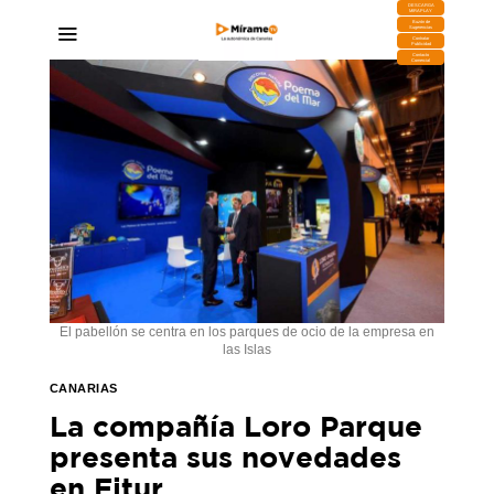
DESCARGA
MIRAPLAY
Buzón de
Sugerencias
Contratar
Publicidad
Contacto
Comercial
El pabellón se centra en los parques de ocio de la empresa en
las Islas
CANARIAS
La compañía Loro Parque
presenta sus novedades
en Fitur