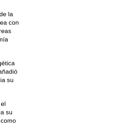
de la
nea con
áreas
mía
gética
 añadió
cia su
 el
da su
a como