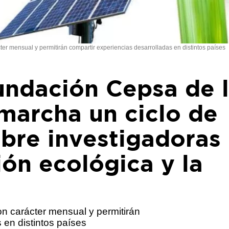
ter mensual y permitirán compartir experiencias desarrolladas en distintos países
undación Cepsa de 
marcha un ciclo de
bre investigadoras
ión ecológica y la
on carácter mensual y permitirán
 en distintos países