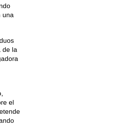
ando
n una
iduos
 de la
igadora
e
o,
re el
retende
sando