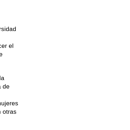
rsidad
cer el
e
la
a de
mujeres
 otras