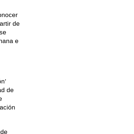
conocer
artir de
 se
anana e
ón’
ad de
e
ración
 de