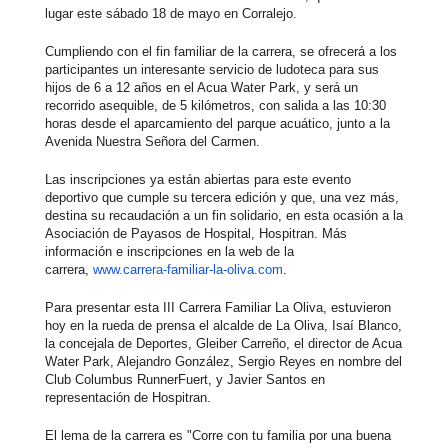
lugar este sábado 18 de mayo en Corralejo.
Cumpliendo con el fin familiar de la carrera, se ofrecerá a los
participantes un interesante servicio de ludoteca para sus
hijos de 6 a 12 años en el Acua Water Park, y será un
recorrido asequible, de 5 kilómetros, con salida a las 10:30
horas desde el aparcamiento del parque acuático, junto a la
Avenida Nuestra Señora del Carmen.
Las inscripciones ya están abiertas para este evento
deportivo que cumple su tercera edición y que, una vez más,
destina su recaudación a un fin solidario, en esta ocasión a la
Asociación de Payasos de Hospital, Hospitran. Más
información e inscripciones en la web de la
carrera,
www.carrera-familiar-la-oliva.
com
.
Para presentar esta III Carrera Familiar La Oliva, estuvieron
hoy en la rueda de prensa el alcalde de La Oliva, Isaí Blanco,
la concejala de Deportes, Gleiber Carreño, el director de Acua
Water Park, Alejandro González, Sergio Reyes en nombre del
Club Columbus RunnerFuert, y Javier Santos en
representación de Hospitran.
El lema de la carrera es "Corre con tu familia por una buena