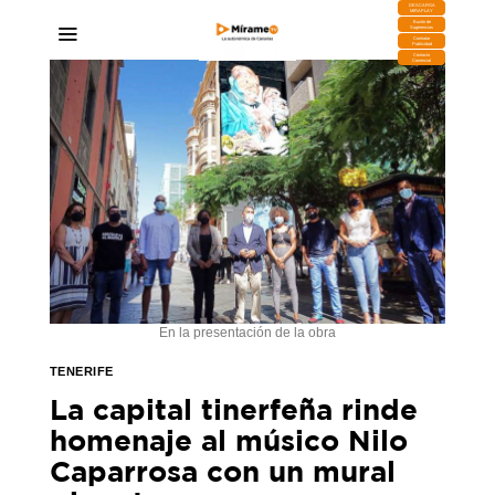
DESCARGA
MIRAPLAY
Buzón de
Sugerencias
Contratar
Publicidad
Contacto
Comercial
En la presentación de la obra
TENERIFE
La capital tinerfeña rinde
homenaje al músico Nilo
Caparrosa con un mural