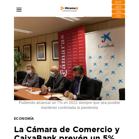
DESCARGA
MIRAPLAY
Buzón de
Sugerencias
Contratar
Publicidad
Contacto
Comercial
Pudiendo alcanzar un 7% en 2022 siempre que sea posible
mantener controlada la pandemia
ECONOMÍA
La Cámara de Comercio y
CaixaBank prevén un 5%