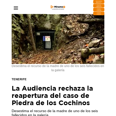
DESCARGA
MIRAPLAY
Buzón de
Sugerencias
Contratar
Publicidad
Contacto
Comercial
Desestima el recurso de la madre de uno de los seis fallecidos en
la galería
TENERIFE
La Audiencia rechaza la
reapertura del caso de
Piedra de los Cochinos
Desestima el recurso de la madre de uno de los seis
fallecidos en la galería