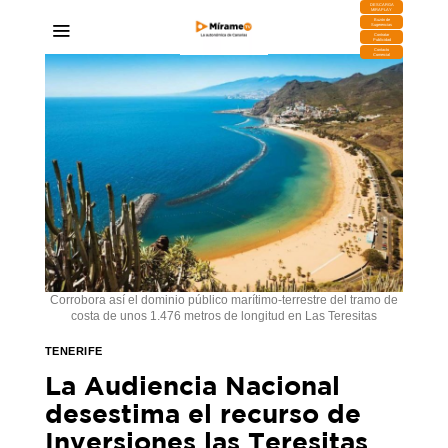
DESCARGA
MIRAPLAY
Buzón de
Sugerencias
Contratar
Publicidad
Contacto
Comercial
Corrobora así el dominio público marítimo-terrestre del tramo de
costa de unos 1.476 metros de longitud en Las Teresitas
TENERIFE
La Audiencia Nacional
desestima el recurso de
Inversiones las Teresitas