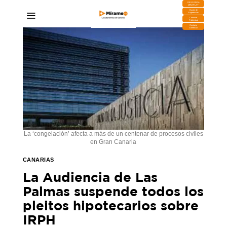
DESCARGA
MIRAPLAY
Buzón de
Sugerencias
Contratar
Publicidad
Contacto
Comercial
La ‘congelación’ afecta a más de un centenar de procesos civiles
en Gran Canaria
CANARIAS
La Audiencia de Las
Palmas suspende todos los
pleitos hipotecarios sobre
IRPH