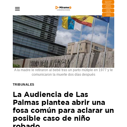
DESCARGA
MIRAPLAY
Buzón de
Sugerencias
Contratar
Publicidad
Contacto
Comercial
A la madre le retiraron al bebé tras un parto mútiple en 1977 y le
comunicaron la muerte dos días después
TRIBUNALES
La Audiencia de Las
Palmas plantea abrir una
fosa común para aclarar un
posible caso de niño
robado