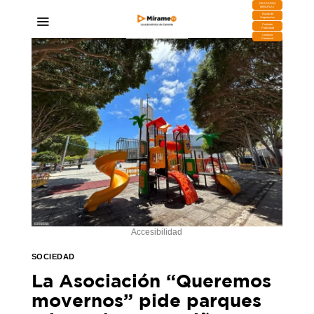
DESCARGA
MIRAPLAY
Buzón de
Sugerencias
Contratar
Publicidad
Contacto
Comercial
Accesibilidad
SOCIEDAD
La Asociación “Queremos
movernos” pide parques