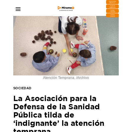
DESCARGA
MIRAPLAY
Buzón de
Sugerencias
Contratar
Publicidad
Contacto
Comercial
Atención Temprana. /Archivo
SOCIEDAD
La Asociación para la
Defensa de la Sanidad
Pública tilda de
‘indignante’ la atención
temprana