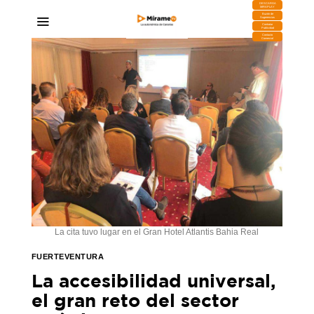
DESCARGA
MIRAPLAY
Buzón de
Sugerencias
Contratar
Publicidad
Contacto
Comercial
La cita tuvo lugar en el Gran Hotel Atlantis Bahia Real
FUERTEVENTURA
La accesibilidad universal,
el gran reto del sector