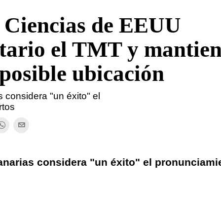
 Ciencias de EEUU
itario el TMT y mantie
osible ubicación
s considera "un éxito" el
rtos
 Canarias considera "un éxito" el pronunciami