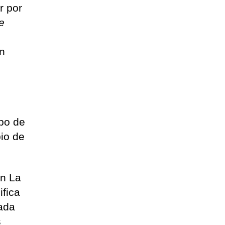
r por
e
s
en
ipo de
pio de
en La
ifica
zada
s