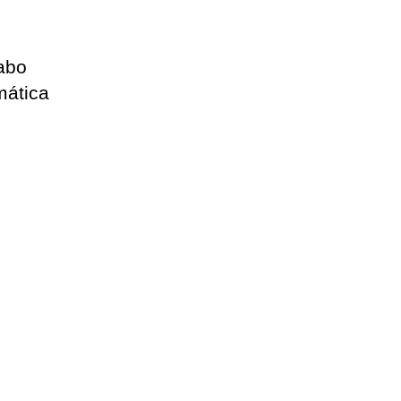
cabo
mática