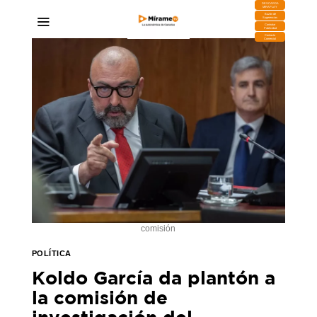
DESCARGA
MIRAPLAY
Buzón de
Sugerencias
Contratar
Publicidad
Contacto
Comercial
comisión
POLÍTICA
Koldo García da plantón a
la comisión de
investigación del