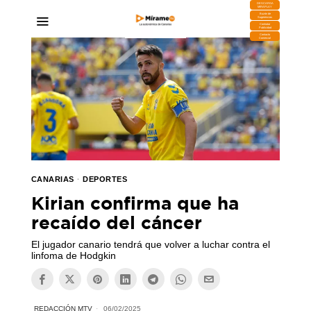
DESCARGA
MIRAPLAY
Buzón de
Sugerencias
Contratar
Publicidad
Contacto
Comercial
CANARIAS
·
DEPORTES
Kirian confirma que ha
recaído del cáncer
El jugador canario tendrá que volver a luchar contra el
linfoma de Hodgkin
REDACCIÓN MTV
06/02/2025