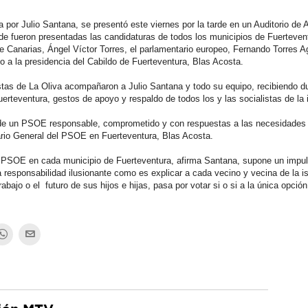
a por
Julio
Santana
, se presentó este viernes por la tarde en un Auditorio de 
de fueron presentadas las candidaturas de todos los municipios de Fuertevent
e Canarias, Ángel Víctor Torres, el parlamentario europeo, Fernando Torres Agu
 a la presidencia del Cabildo de Fuerteventura, Blas Acosta.
stas de La Oliva acompañaron a
Julio
Santana
y todo su equipo, recibiendo d
rteventura, gestos de apoyo y respaldo de todos los y las socialistas de la 
 de un PSOE responsable, comprometido y con respuestas a las necesidades
tario General del PSOE en Fuerteventura, Blas Acosta.
l PSOE en cada municipio de Fuerteventura, afirma
Santana
, supone un impu
esponsabilidad ilusionante como es explicar a cada vecino y vecina de la is
bajo o el futuro de sus hijos e hijas, pasa por votar si o si a la única opció