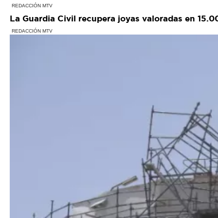
REDACCIÓN MTV
La Guardia Civil recupera joyas valoradas en 15.
REDACCIÓN MTV