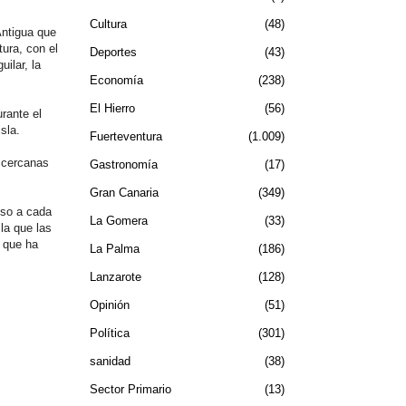
Cultura
48
Antigua que
ura, con el
Deportes
43
ilar, la
Economía
238
El Hierro
56
urante el
isla.
Fuerteventura
1.009
 cercanas
Gastronomía
17
Gran Canaria
349
lso a cada
La Gomera
33
la que las
n que ha
La Palma
186
Lanzarote
128
Opinión
51
Política
301
sanidad
38
Sector Primario
13