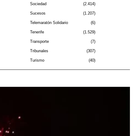
Sociedad
2.414
Sucesos
1.207
Telemaratón Solidario
6
Tenerife
1.529
Transporte
7
Tribunales
307
Turismo
40