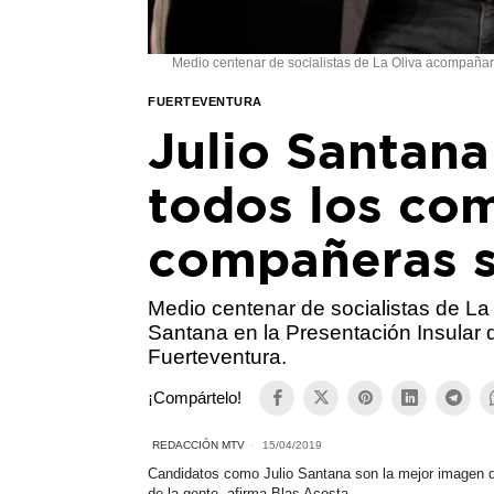
Medio centenar de socialistas de La Oliva acompañar
FUERTEVENTURA
Julio Santana
todos los co
compañeras so
Medio centenar de socialistas de La
Santana en la Presentación Insular
Fuerteventura.
¡Compártelo!
REDACCIÓN MTV
15/04/2019
Candidatos como
Julio
Santana
son la mejor imagen
de la gente, afirma Blas Acosta.