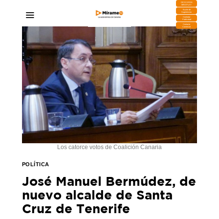
DESCARGA
MIRAPLAY
Buzón de
Sugerencias
Contratar
Publicidad
Contacto
Comercial
Los catorce votos de Coalición Canaria
POLÍTICA
José Manuel Bermúdez, de
nuevo alcalde de Santa
Cruz de Tenerife