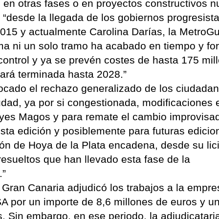
 en otras fases o en proyectos constructivos n
desde la llegada de los gobiernos progresista
2015 y actualmente Carolina Darías, la MetroG
ima ni un solo tramo ha acabado en tiempo y fo
control y ya se prevén costes de hasta 175 mil
ará terminada hasta 2028.”
ocado el rechazo generalizado de los ciudadan
iudad, ya por si congestionada, modificaciones 
eyes Magos y para remate el cambio improvisa
esta edición y posiblemente para futuras edicio
n de Hoya de la Plata encadena, desde su lici
esueltos que han llevado esta fase de la
.”
 Gran Canaria adjudicó los trabajos a la empre
A por un importe de 8,6 millones de euros y u
. Sin embargo, en ese periodo, la adjudicatari