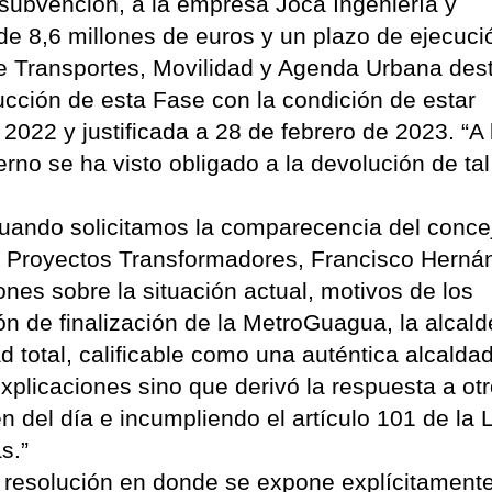
 subvención, a la empresa Joca Ingeniería y
de 8,6 millones de euros y un plazo de ejecuci
de Transportes, Movilidad y Agenda Urbana des
ucción de esta Fase con la condición de estar
2022 y justificada a 28 de febrero de 2023. “A 
rno se ha visto obligado a la devolución de tal
cuando solicitamos la comparecencia del conce
os Proyectos Transformadores, Francisco Herná
ones sobre la situación actual, motivos de los
ión de finalización de la MetroGuagua, la alcal
 total, calificable como una auténtica alcalda
explicaciones sino que derivó la respuesta a ot
en del día e incumpliendo el artículo 101 de la 
s.”
resolución en donde se expone explícitament