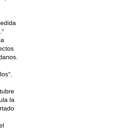
cedida
.”
la
ectos
adanos.
los”.
tubre
la la
rtado
el