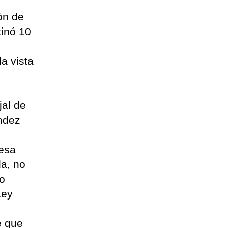
ón de
tinó 10
la vista
jal de
ndez
desa
da, no
ro
Ley
e que