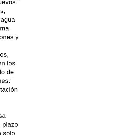
uevos.”
s,
uagua
rma.
lones y
os,
en los
do de
nes.”
tación
sa
n plazo
a solo