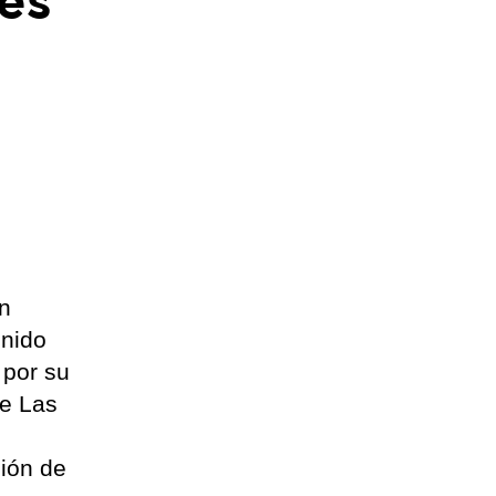
es
an
enido
 por su
de Las
ción de