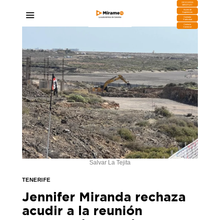
DESCARGA
MIRAPLAY
Buzón de
Sugerencias
Contratar
Publicidad
Contacto
Comercial
Salvar La Tejita
TENERIFE
Jennifer Miranda rechaza
acudir a la reunión