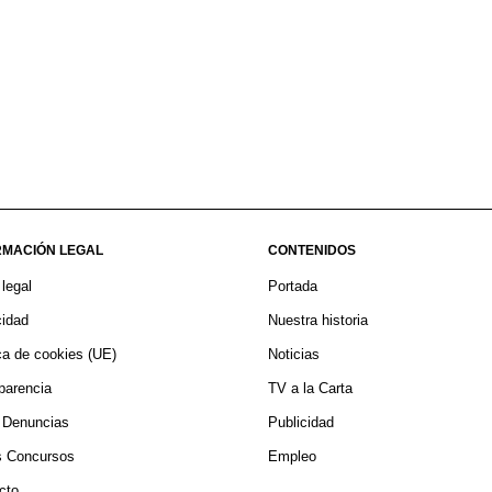
RMACIÓN LEGAL
CONTENIDOS
 legal
Portada
cidad
Nuestra historia
ica de cookies (UE)
Noticias
parencia
TV a la Carta
 Denuncias
Publicidad
 Concursos
Empleo
cto