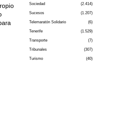
Sociedad
2.414
ropio
Sucesos
1.207
o
para
Telemaratón Solidario
6
Tenerife
1.529
Transporte
7
Tribunales
307
Turismo
40