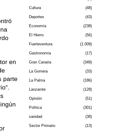
Cultura
48
Deportes
43
ontró
Economía
238
una
El Hierro
56
urdo
Fuerteventura
1.009
Gastronomía
17
tor en
Gran Canaria
349
de
La Gomera
33
s parte
La Palma
186
io”.
Lanzarote
128
as
Opinión
51
ningún
Política
301
sanidad
38
Sector Primario
13
or