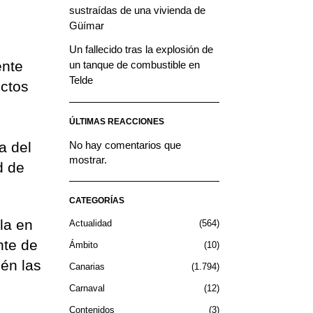
sustraídas de una vivienda de
Güímar
Un fallecido tras la explosión de
ente
un tanque de combustible en
Telde
ectos
ÚLTIMAS REACCIONES
e
a del
No hay comentarios que
mostrar.
d de
CATEGORÍAS
la en
Actualidad
564
nte de
Ámbito
10
ién las
Canarias
1.794
Carnaval
12
Contenidos
3