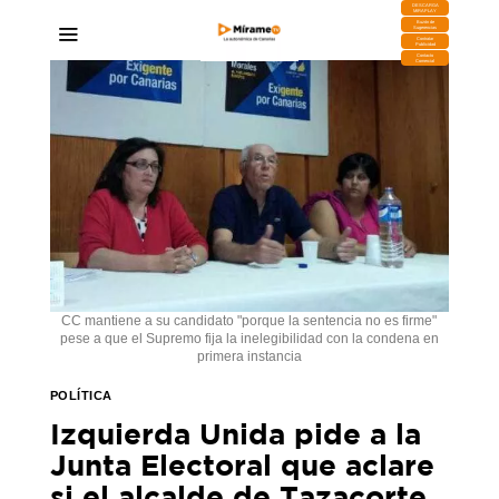
DESCARGA
MIRAPLAY
Buzón de
Sugerencias
Contratar
Publicidad
Contacto
Comercial
CC mantiene a su candidato "porque la sentencia no es firme"
pese a que el Supremo fija la inelegibilidad con la condena en
primera instancia
POLÍTICA
Izquierda Unida pide a la
Junta Electoral que aclare
si el alcalde de Tazacorte