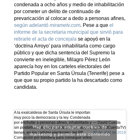
condenada a ocho años y medio de inhabilitación
por cometer un delito de continuado de
prevaricación al colocar a dedo a personas afines,
según adelantó
mirametv.com
.
Pese a que
el
informe de la secretaria municipal que sirvió para
retirarle el acta de concejala
se apoyó en la
‘doctrina Arroyo’ para inhabilitarla como cargo
público y que dicha sentencia del Supremo la
convierte en inelegible, Milagro Pérez León
aparecía hoy en los carteles electorales del
Partido Popular en Santa Úrsula (Tenerife) pese a
que que su propio partido la ha descartado como
candidata.
A la exalcaldesa de Santa Úrsula le importan
muy poco la democracia y la ley. Condenada
por enchufar a personas afines, inhabilitada y
— David Cuesta
Haz clic para aceptar cookies de
sin posibilidad de ser candidata. Pues aquí la
(@DavidCuestaTV)
tienen, en los carteles electorales del PP.
30 de abril de 2019
marketing y permitir este contenido
Corrupción por bandera para conseguir votos.