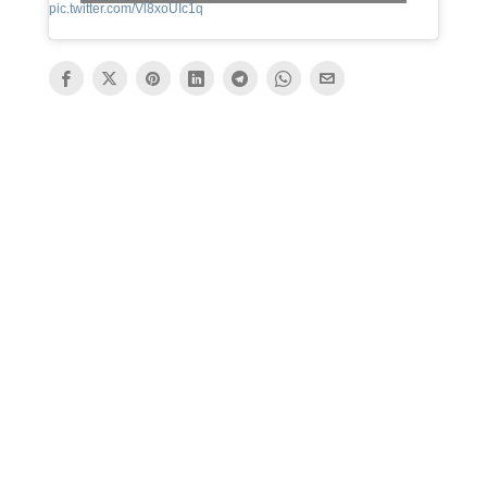
pic.twitter.com/Vl8xoUIc1q