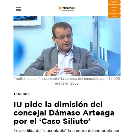
DESCARGA
MIRAPLAY
Buzón de
Sugerencias
Contratar
Publicidad
Contacto
Comercial
Trujillo tilda de "inaceptable" la compra del inmueble por 612.000
euros en 2002
TENERIFE
IU pide la dimisión del
concejal Dámaso Arteaga
por el ‘Caso Siliuto’
Trujillo tilda de "inaceptable" la compra del inmueble por