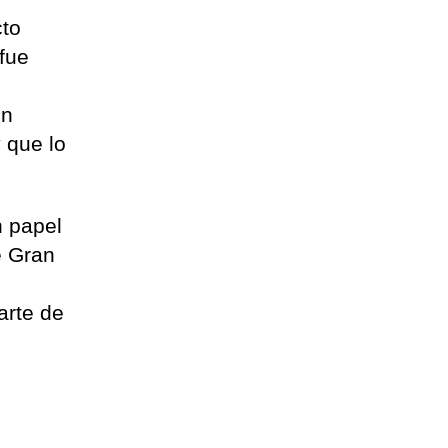
cto
 fue
un
 que lo
n papel
e Gran
arte de