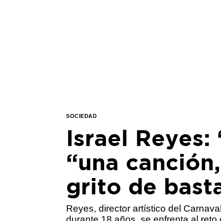
SOCIEDAD
Israel Reyes:
“una canción,
grito de basta
Reyes, director artístico del Carna
durante 18 años, se enfrenta al reto