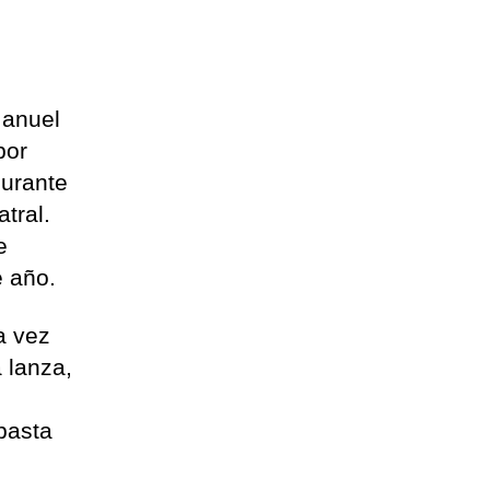
Manuel
por
durante
tral.
e
e año.
a vez
 lanza,
basta