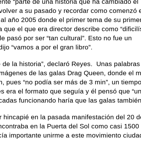
ente “parte de una historia que ha cambiado el
o volver a su pasado y recordar como comenzó 
al año 2005 donde el primer tema de su prime
a que el que era director describe como “dificilí
le pasó por ser “tan cultural”. Esto no fue un
ijo “vamos a por el gran libro”.
e de la historia”, declaró Reyes. Unas palabra
 imágenes de las galas Drag Queen, donde el 
ón, pues “no podía ser más de 3 min”, un tiemp
es era el formato que seguía y él pensó que “u
adas funcionando haría que las galas también
er hincapié en la pasada manifestación del 20 de
encontraba en la Puerta del Sol como casi 1500
cía importante unirme a este movimiento ciuda