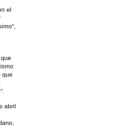
en el
r
simo”,
s que
mismo
o que
n
”.
 abril
dano,