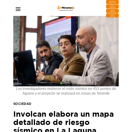
DESCARGA
MIRAPLAY
Buzón de
Sugerencias
Contratar
Publicidad
Contacto
Comercial
Los investigadores midieron el ruido sísmico en 453 puntos de
Aguere y el proyecto se realizará en zonas de Tenerife
SOCIEDAD
Involcan elabora un mapa
detallado de riesgo
sísmico en La Laguna