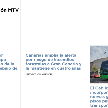
ión MTV
or
Canarias amplía la alerta
mpo
por riesgo de incendios
n de la
forestales a Gran Canaria y
ebajo de
la mantiene en cuatro islas
REDACCIÓN AGENCIA
El Cabil
incorpor
nuevas 
pisos pa
transpor