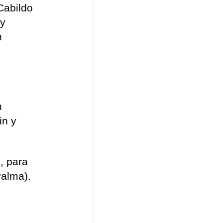
Cabildo
 y
n
n
in y
, para
Palma).