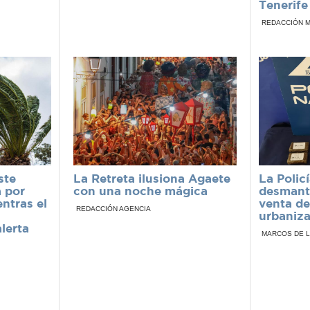
Tenerife
REDACCIÓN 
ste
La Retreta ilusiona Agaete
La Polic
a por
con una noche mágica
desmant
entras el
venta de
REDACCIÓN AGENCIA
urbaniza
lerta
MARCOS DE 