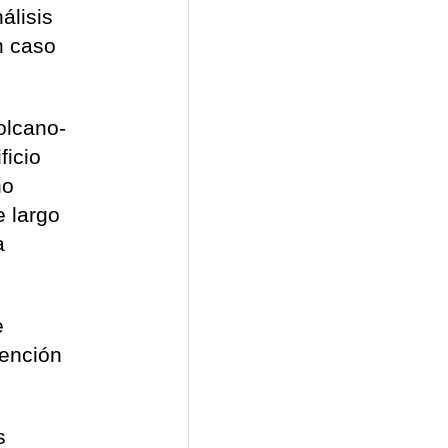
álisis
n caso
olcano-
ficio
no
e largo
a
e
tención
s