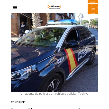
DESCARGA
MIRAPLAY
Buzón de
Sugerencias
Contratar
Publicidad
Contacto
Comercial
Un agente de policía y un vehículo policial. /Archivo
TENERIFE