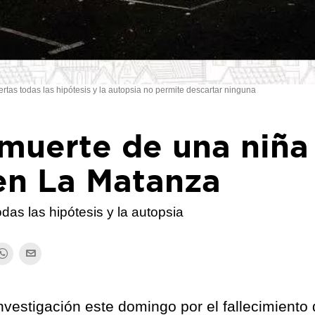
rtas todas las hipótesis y la autopsia no permite descartar ninguna
 muerte de una niña
en La Matanza
das las hipótesis y la autopsia
investigación este domingo por el fallecimiento