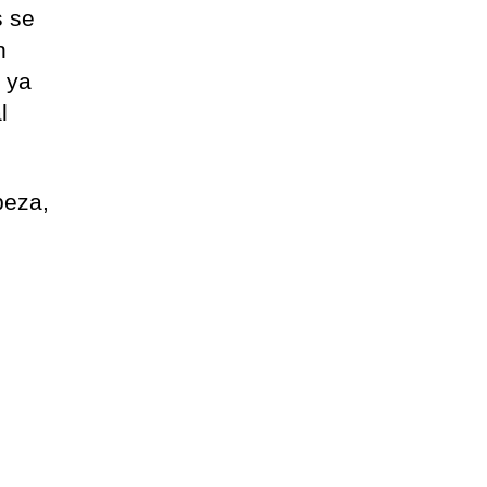
s se
n
a ya
l
beza,