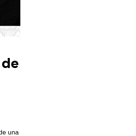
 de
 de una