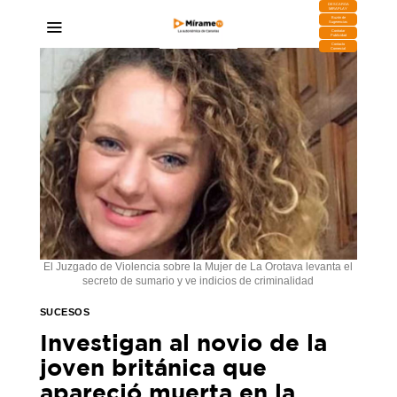
DESCARGA
MIRAPLAY
Buzón de
Sugerencias
Contratar
Publicidad
Contacto
Comercial
El Juzgado de Violencia sobre la Mujer de La Orotava levanta el
secreto de sumario y ve indicios de criminalidad
SUCESOS
Investigan al novio de la
joven británica que
apareció muerta en la