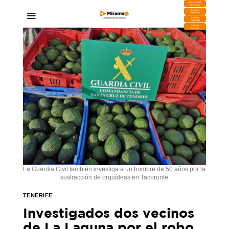
DESCARGA
MIRAPLAY
Buzón de
Sugerencias
Contratar
Publicidad
Contacto
Comercial
La Guardia Civil también investiga a un hombre de 50 años por la
sustracción de orquídeas en Tacoronte
TENERIFE
Investigados dos vecinos
de La Laguna por el robo