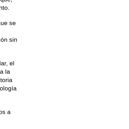
nto.
que se
ión sin
ar, el
a la
toria
ología
os a