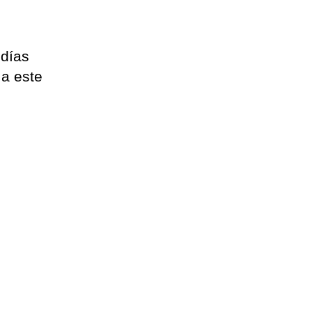
l
 días
 a este