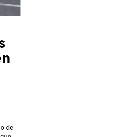
s
en
no de
 que,