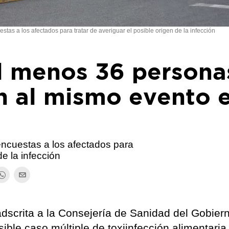
tas a los afectados para tratar de averiguar el posible origen de la infección
al menos 36 persona
n al mismo evento 
encuestas a los afectados para
de la infección
adscrita a la Consejería de Sanidad del Gobier
ible caso múltiple de toxiinfección alimentaria